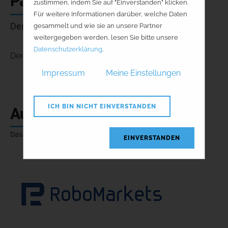
Panel Diskussion
zustimmen, indem Sie auf "Einverstanden" klicken.
Für weitere Informationen darüber, welche Daten
Der Vortrag ist derzeit in Bearbeitung.
gesammelt und wie sie an unsere Partner
weitergegeben werden, lesen Sie bitte unsere
Datenschutzerklärung
.
Der Vortrag ist derzeit in Bearbeitung.
Impressum
Meine Einstellungen
ICH BIN NICHT EINVERSTANDEN
Aussteller und Partner
Das Seminar wird präsentiert von
EINVERSTANDEN