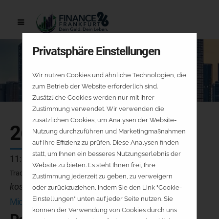
Privatsphäre Einstellungen
Wir nutzen Cookies und ähnliche Technologien, die
zum Betrieb der Website erforderlich sind.
Zusätzliche Cookies werden nur mit Ihrer
Zustimmung verwendet. Wir verwenden die
zusätzlichen Cookies, um Analysen der Website-
26.09.
Nutzung durchzuführen und Marketingmaßnahmen
auf ihre Effizienz zu prüfen. Diese Analysen finden
statt, um Ihnen ein besseres Nutzungserlebnis der
11:00 - 11:25 Uhr
Website zu bieten. Es steht Ihnen frei, Ihre
Tradingbühne
Zustimmung jederzeit zu geben, zu verweigern
kostenfrei - keine Platzreservierung
oder zurückzuziehen, indem Sie den Link "Cookie-
Einstellungen" unten auf jeder Seite nutzen. Sie
Mick Knauff | Jürgen Molnar | Jürgen Schmitt
können der Verwendung von Cookies durch uns