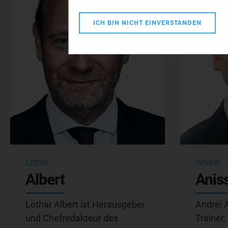
ICH BIN NICHT EINVERSTANDEN
Lothar
Andrei
Albert
Anis
Lothar Albert ist Herausgeber
Andrei A
und Chefredakteur des
Trainer,