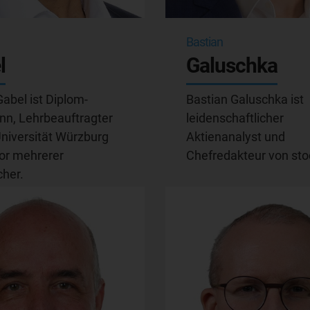
Bastian
l
Galuschka
abel ist Diplom-
Bastian Galuschka ist
n, Lehrbeauftragter
leidenschaftlicher
Universität Würzburg
Aktienanalyst und
or mehrerer
Chefredakteur von sto
her.