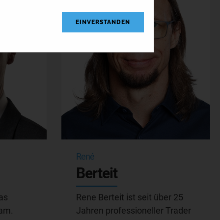
EINVERSTANDEN
René
Berteit
as
Rene Berteit ist seit über 25
eam.
Jahren professioneller Trader