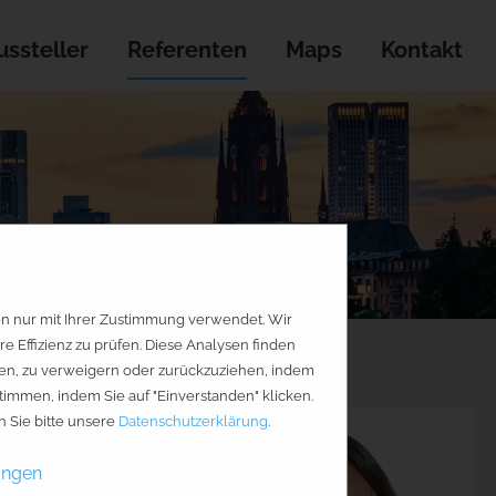
ssteller
Referenten
Maps
Kontakt
en nur mit Ihrer Zustimmung verwendet. Wir
Effizienz zu prüfen. Diese Analysen finden
geben, zu verweigern oder zurückzuziehen, indem
timmen, indem Sie auf "Einverstanden" klicken.
 Sie bitte unsere
Datenschutzerklärung
.
ungen