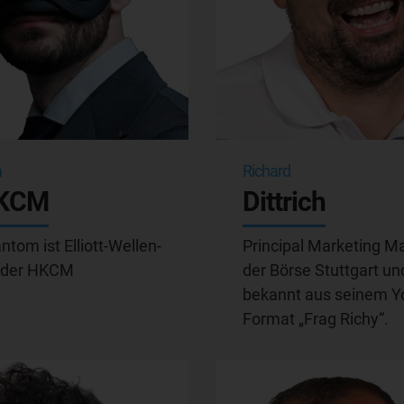
m
Richard
HKCM
Dittrich
tom ist Elliott-Wellen-
Principal Marketing M
 der HKCM
der Börse Stuttgart un
bekannt aus seinem Y
Format „Frag Richy“.