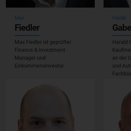
Max
Harald
Fiedler
Gabe
Max Fiedler ist geprüfter
Harald G
Finance & Investment
Kaufman
Manager und
an der 
Einkommensinvestor.
und Aut
Fachbüc