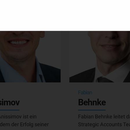
Fabian
simov
Behnke
nissimov ist ein
Fabian Behnke leitet d
 dem der Erfolg seiner
Strategic Accounts T