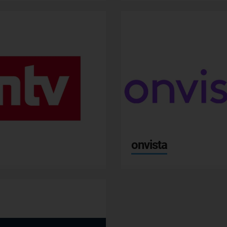
onvista.de
RS' media GmbH
onvista