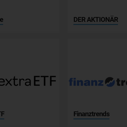
e
DER AKTIONÄR
TF
Finanztrends
onvista