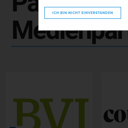
Partner &
ICH BIN NICHT EINVERSTANDEN
Medienpar
Courag
BVI
extraE
DSW - Die Anlegerschützer