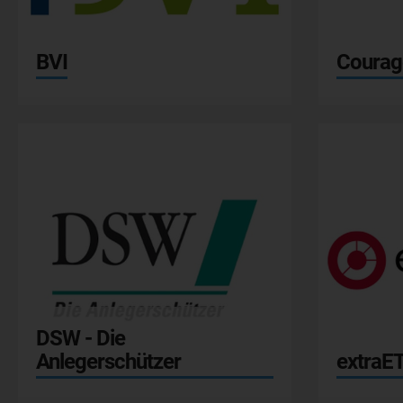
BVI
Courag
DSW - Die
Anlegerschützer
extraE
ntv