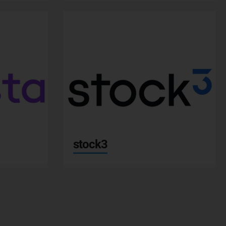
www.stock3.com
stock3