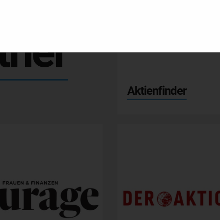
tner
e
Aktienfinder
DER AKTIONÄR
Finanztrends
TF