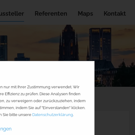
ssteller
Referenten
Maps
Kontakt
Aktienlust
en nur mit Ihrer Zustimmung verwendet. Wir
Effizienz zu prüfen. Diese Analysen finden
geben, zu verweigern oder zurückzuziehen, indem
timmen, indem Sie auf "Einverstanden" klicken.
 Sie bitte unsere
Datenschutzerklärung
.
ungen