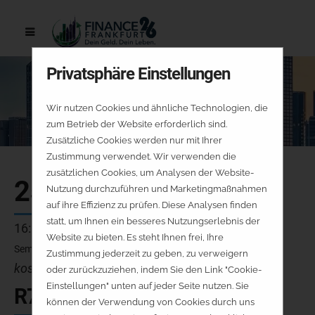
Privatsphäre Einstellungen
Wir nutzen Cookies und ähnliche Technologien, die
zum Betrieb der Website erforderlich sind.
Zusätzliche Cookies werden nur mit Ihrer
Zustimmung verwendet. Wir verwenden die
zusätzlichen Cookies, um Analysen der Website-
25.09.
Nutzung durchzuführen und Marketingmaßnahmen
auf ihre Effizienz zu prüfen. Diese Analysen finden
statt, um Ihnen ein besseres Nutzungserlebnis der
16:00 - 16:45 Uhr
Website zu bieten. Es steht Ihnen frei, Ihre
Seminarraum 7
Zustimmung jederzeit zu geben, zu verweigern
kostenfrei - keine Platzreservierung
oder zurückzuziehen, indem Sie den Link "Cookie-
Einstellungen" unten auf jeder Seite nutzen. Sie
R7-V8-FR
können der Verwendung von Cookies durch uns