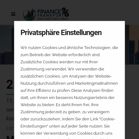
Privatsphäre Einstellungen
Wir nutzen Cookies und ähnliche Technologien, die
zum Betrieb der Website erforderlich sind.
Zusätzliche Cookies werden nur mit Ihrer
Zustimmung verwendet. Wir verwenden die
zusätzlichen Cookies, um Analysen der Website-
25.09.
Nutzung durchzuführen und Marketingmaßnahmen
auf ihre Effizienz zu prüfen. Diese Analysen finden
statt, um Ihnen ein besseres Nutzungserlebnis der
11:00 - 11:45 Uhr
Website zu bieten. Es steht Ihnen frei, Ihre
Seminarraum 7
Zustimmung jederzeit zu geben, zu verweigern
kostenfrei - keine Platzreservierung
oder zurückzuziehen, indem Sie den Link "Cookie-
Einstellungen" unten auf jeder Seite nutzen. Sie
Lennart Setzepfandt
können der Verwendung von Cookies durch uns