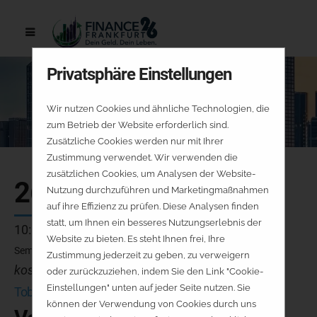
Privatsphäre Einstellungen
Wir nutzen Cookies und ähnliche Technologien, die
zum Betrieb der Website erforderlich sind.
Zusätzliche Cookies werden nur mit Ihrer
Zustimmung verwendet. Wir verwenden die
zusätzlichen Cookies, um Analysen der Website-
26.09.
Nutzung durchzuführen und Marketingmaßnahmen
auf ihre Effizienz zu prüfen. Diese Analysen finden
statt, um Ihnen ein besseres Nutzungserlebnis der
10:00 - 10:45 Uhr
Website zu bieten. Es steht Ihnen frei, Ihre
Seminarraum 7
Zustimmung jederzeit zu geben, zu verweigern
kostenfrei - keine Platzreservierung
oder zurückzuziehen, indem Sie den Link "Cookie-
Einstellungen" unten auf jeder Seite nutzen. Sie
Tobias Lazar
können der Verwendung von Cookies durch uns