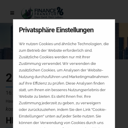
Privatsphäre Einstellungen
Wir nutzen Cookies und ähnliche Technologien, die
zum Betrieb der Website erforderlich sind.
Zusätzliche Cookies werden nur mit Ihrer
Zustimmung verwendet. Wir verwenden die
zusätzlichen Cookies, um Analysen der Website-
25.09.
Nutzung durchzuführen und Marketingmaßnahmen
auf ihre Effizienz zu prüfen. Diese Analysen finden
statt, um Ihnen ein besseres Nutzungserlebnis der
16:30 - 16:55 Uhr
Website zu bieten. Es steht Ihnen frei, Ihre
Hauptbühne
Zustimmung jederzeit zu geben, zu verweigern
kostenfrei - keine Platzreservierung
oder zurückzuziehen, indem Sie den Link "Cookie-
Einstellungen" unten auf jeder Seite nutzen. Sie
HB-V14-FR
können der Verwendung von Cookies durch uns