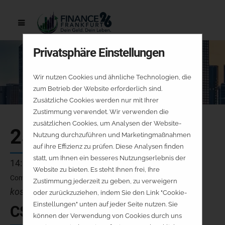
Privatsphäre Einstellungen
Wir nutzen Cookies und ähnliche Technologien, die
zum Betrieb der Website erforderlich sind.
Zusätzliche Cookies werden nur mit Ihrer
Zustimmung verwendet. Wir verwenden die
zusätzlichen Cookies, um Analysen der Website-
25.09.
Nutzung durchzuführen und Marketingmaßnahmen
auf ihre Effizienz zu prüfen. Diese Analysen finden
statt, um Ihnen ein besseres Nutzungserlebnis der
14:00 - 14:25 Uhr
Website zu bieten. Es steht Ihnen frei, Ihre
Community-Stage
Zustimmung jederzeit zu geben, zu verweigern
kostenfrei - keine Platzreservierung
oder zurückzuziehen, indem Sie den Link "Cookie-
Einstellungen" unten auf jeder Seite nutzen. Sie
CS-V9-FR
können der Verwendung von Cookies durch uns