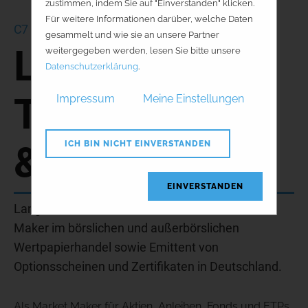
zustimmen, indem Sie auf "Einverstanden" klicken.
Für weitere Informationen darüber, welche Daten
C7
gesammelt und wie sie an unsere Partner
Lang & Schwarz
weitergegeben werden, lesen Sie bitte unsere
Datenschutzerklärung
.
TradeCenter AG
Impressum
Meine Einstellungen
& Co.KG
ICH BIN NICHT EINVERSTANDEN
EINVERSTANDEN
Lang & Schwarz ist einer der führenden Market
Maker im börslichen und außerbörslichen
Wertpapierhandel sowie Emittent von
Optionsscheinen und Zertifikaten in Deutschland.
Als Market Maker für Aktien, Anleihen, Fonds und ETPs