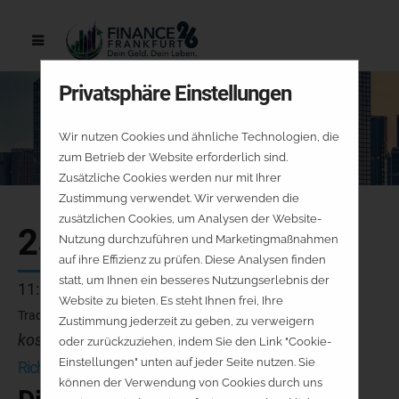
Privatsphäre Einstellungen
Wir nutzen Cookies und ähnliche Technologien, die
zum Betrieb der Website erforderlich sind.
Zusätzliche Cookies werden nur mit Ihrer
Zustimmung verwendet. Wir verwenden die
zusätzlichen Cookies, um Analysen der Website-
25.09.
Nutzung durchzuführen und Marketingmaßnahmen
auf ihre Effizienz zu prüfen. Diese Analysen finden
statt, um Ihnen ein besseres Nutzungserlebnis der
11:00 - 11:25 Uhr
Website zu bieten. Es steht Ihnen frei, Ihre
Tradingbühne
Zustimmung jederzeit zu geben, zu verweigern
kostenfrei - keine Platzreservierung
oder zurückzuziehen, indem Sie den Link "Cookie-
Einstellungen" unten auf jeder Seite nutzen. Sie
Richard Dittrich
können der Verwendung von Cookies durch uns