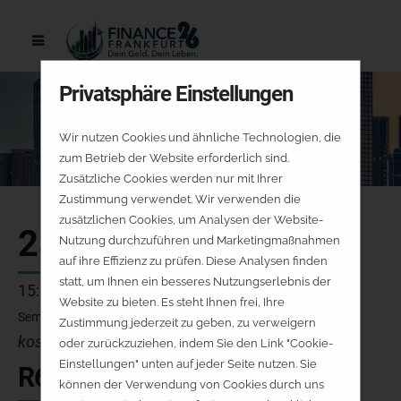
Privatsphäre Einstellungen
Wir nutzen Cookies und ähnliche Technologien, die
zum Betrieb der Website erforderlich sind.
Zusätzliche Cookies werden nur mit Ihrer
Zustimmung verwendet. Wir verwenden die
zusätzlichen Cookies, um Analysen der Website-
25.09.
Nutzung durchzuführen und Marketingmaßnahmen
auf ihre Effizienz zu prüfen. Diese Analysen finden
statt, um Ihnen ein besseres Nutzungserlebnis der
15:00 - 15:45 Uhr
Website zu bieten. Es steht Ihnen frei, Ihre
Seminarraum 6
Zustimmung jederzeit zu geben, zu verweigern
kostenfrei - keine Platzreservierung
oder zurückzuziehen, indem Sie den Link "Cookie-
Einstellungen" unten auf jeder Seite nutzen. Sie
R6-V7-FR
können der Verwendung von Cookies durch uns