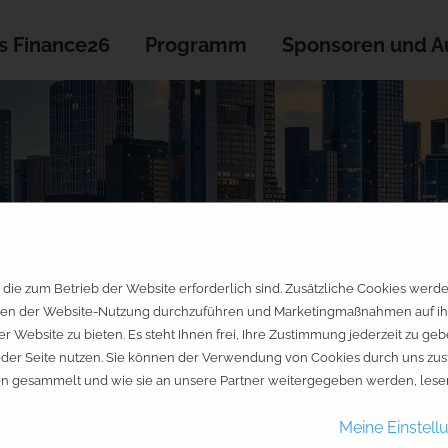
s Finance26
Programm
Sponsoren und Au
die zum Betrieb der Website erforderlich sind. Zusätzliche Cookies werd
en der Website-Nutzung durchzuführen und Marketingmaßnahmen auf ihre 
er Website zu bieten. Es steht Ihnen frei, Ihre Zustimmung jederzeit zu 
jeder Seite nutzen. Sie können der Verwendung von Cookies durch uns zus
on: Der heilige Gral des T
en gesammelt und wie sie an unsere Partner weitergegeben werden, lesen
Meine Einstell
tal der Profis finden und p