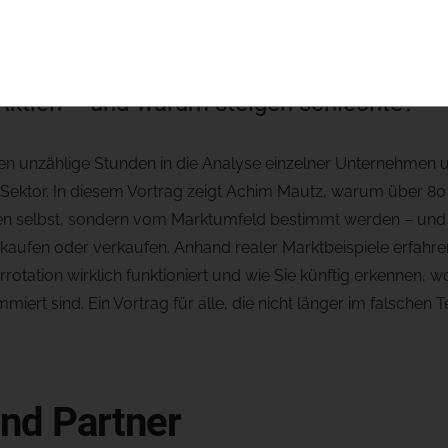
Aktien – und warum steigen schlechte?
eren unzählige Stunden in die Analyse einzelner Unternehmen
 Sektor. In diesem Vortrag zeigt Achim Mautz, warum über 8
n selbst, sondern vom Marktumfeld bestimmt werden – und w
kaufen oder verkaufen. Anhand realer Marktbeispiele erfahre
torrotation wirklich funktioniert und wie Sie künftig erkennen,
ert sind. Ein Vortrag für alle, die nicht länger im falschen T
und Partner