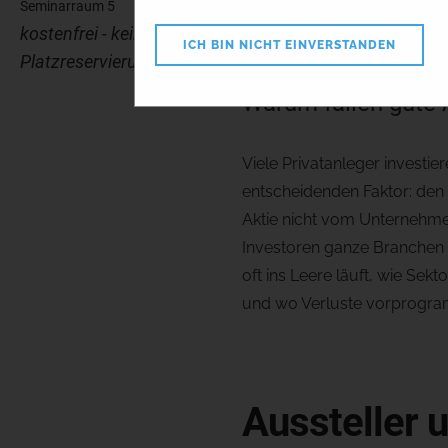
Seminarraum 5
folgen
kostenfrei - keine
ICH BIN NICHT EINVERSTANDEN
Platzreservierung
Warum fallen gute 
Viele Privatanleger investi
entscheidenden Faktor: den
Aktie nicht vom Unternehme
Investoren ganze Branchen 
oft ins Leere läuft, wie Sek
und wo Verluste vorprogrammi
Aussteller 