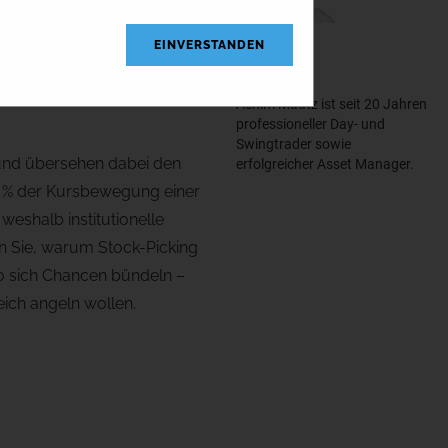
EINVERSTANDEN
ACHIM
Mautz
Achim Mautz ist seit 20 Jahren
professioneller Day- und
Swingtrader sowie
 und übersehen dabei den
erfolgreicher Asset Manager.
0 % der Kursbewegung einer
eshalb institutionelle
n Sie, warum Stock-Picking
 wo sich Chancen bündeln –
eich angeln wollen.