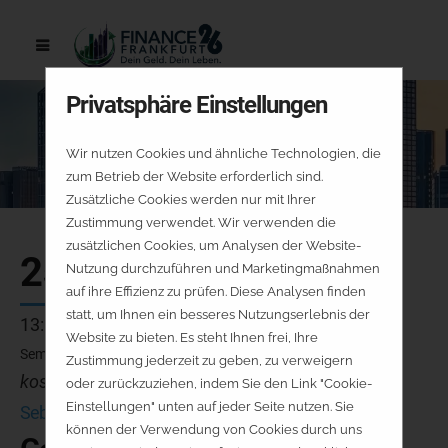
Privatsphäre Einstellungen
Wir nutzen Cookies und ähnliche Technologien, die
zum Betrieb der Website erforderlich sind.
Zusätzliche Cookies werden nur mit Ihrer
Zustimmung verwendet. Wir verwenden die
zusätzlichen Cookies, um Analysen der Website-
25.09.
Nutzung durchzuführen und Marketingmaßnahmen
auf ihre Effizienz zu prüfen. Diese Analysen finden
statt, um Ihnen ein besseres Nutzungserlebnis der
13:00 - 13:45 Uhr
Website zu bieten. Es steht Ihnen frei, Ihre
Seminarraum 2
Zustimmung jederzeit zu geben, zu verweigern
kostenfrei - keine Platzreservierung
oder zurückzuziehen, indem Sie den Link "Cookie-
Einstellungen" unten auf jeder Seite nutzen. Sie
Sebastian Müller, CFA
können der Verwendung von Cookies durch uns