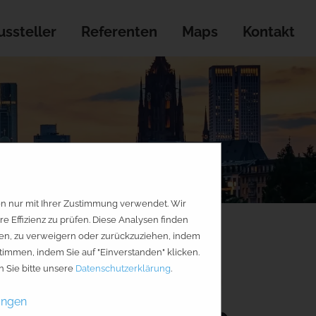
ssteller
Referenten
Maps
Kontakt
en nur mit Ihrer Zustimmung verwendet. Wir
Effizienz zu prüfen. Diese Analysen finden
geben, zu verweigern oder zurückzuziehen, indem
timmen, indem Sie auf "Einverstanden" klicken.
-Strategien
 Sie bitte unsere
Datenschutzerklärung
.
ungen