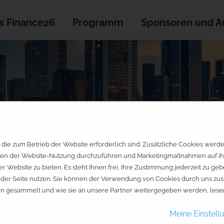
s Finance26
Programm
Sponsoren und Au
die zum Betrieb der Website erforderlich sind. Zusätzliche Cookies werd
en der Website-Nutzung durchzuführen und Marketingmaßnahmen auf ihre 
er Website zu bieten. Es steht Ihnen frei, Ihre Zustimmung jederzeit zu 
az
jeder Seite nutzen. Sie können der Verwendung von Cookies durch uns zus
e Bauchgefühl: Zwei Profi
en gesammelt und wie sie an unsere Partner weitergegeben werden, lesen
Meine Einstell
senalltag