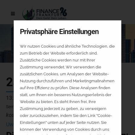
Privatsphäre Einstellungen
Wir nutzen Cookies und ähnliche Technologien, die
zum Betrieb der Website erforderlich sind.
Zusätzliche Cookies werden nur mit Ihrer
Zustimmung verwendet. Wir verwenden die
zusätzlichen Cookies, um Analysen der Website-
25.09.
Nutzung durchzuführen und Marketingmaßnahmen
auf ihre Effizienz zu prüfen. Diese Analysen finden
statt, um Ihnen ein besseres Nutzungserlebnis der
13:00 - 13:45 Uhr
Website zu bieten. Es steht Ihnen frei, Ihre
Seminarraum 1 - WH SelfInvest
Zustimmung jederzeit zu geben, zu verweigern
kostenfrei - keine Platzreservierung
oder zurückzuziehen, indem Sie den Link "Cookie-
Einstellungen" unten auf jeder Seite nutzen. Sie
Uwe Kälberer
können der Verwendung von Cookies durch uns