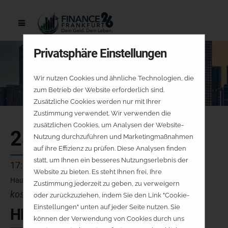
Privatsphäre Einstellungen
Wir nutzen Cookies und ähnliche Technologien, die
zum Betrieb der Website erforderlich sind.
Zusätzliche Cookies werden nur mit Ihrer
Zustimmung verwendet. Wir verwenden die
zusätzlichen Cookies, um Analysen der Website-
25.09.
Nutzung durchzuführen und Marketingmaßnahmen
auf ihre Effizienz zu prüfen. Diese Analysen finden
statt, um Ihnen ein besseres Nutzungserlebnis der
17:30 - 17:55 Uhr
Website zu bieten. Es steht Ihnen frei, Ihre
Hauptbühne
Zustimmung jederzeit zu geben, zu verweigern
kostenfrei - keine Platzreservierung
oder zurückzuziehen, indem Sie den Link "Cookie-
Einstellungen" unten auf jeder Seite nutzen. Sie
HB-V16-FR
können der Verwendung von Cookies durch uns