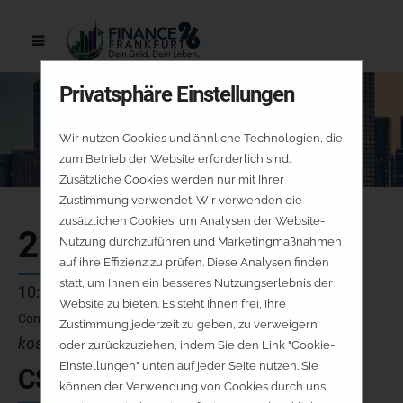
Privatsphäre Einstellungen
Wir nutzen Cookies und ähnliche Technologien, die
zum Betrieb der Website erforderlich sind.
Zusätzliche Cookies werden nur mit Ihrer
Zustimmung verwendet. Wir verwenden die
zusätzlichen Cookies, um Analysen der Website-
26.09.
Nutzung durchzuführen und Marketingmaßnahmen
auf ihre Effizienz zu prüfen. Diese Analysen finden
statt, um Ihnen ein besseres Nutzungserlebnis der
10:30 - 10:55 Uhr
Website zu bieten. Es steht Ihnen frei, Ihre
Community-Stage
Zustimmung jederzeit zu geben, zu verweigern
kostenfrei - keine Platzreservierung
oder zurückzuziehen, indem Sie den Link "Cookie-
Einstellungen" unten auf jeder Seite nutzen. Sie
CS-V2-SA
können der Verwendung von Cookies durch uns