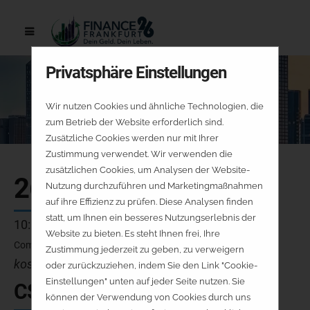
Privatsphäre Einstellungen
Wir nutzen Cookies und ähnliche Technologien, die
zum Betrieb der Website erforderlich sind.
Zusätzliche Cookies werden nur mit Ihrer
Zustimmung verwendet. Wir verwenden die
zusätzlichen Cookies, um Analysen der Website-
26.09.
Nutzung durchzuführen und Marketingmaßnahmen
auf ihre Effizienz zu prüfen. Diese Analysen finden
statt, um Ihnen ein besseres Nutzungserlebnis der
10:00 - 10:25 Uhr
Website zu bieten. Es steht Ihnen frei, Ihre
Community-Stage
Zustimmung jederzeit zu geben, zu verweigern
kostenfrei - keine Platzreservierung
oder zurückzuziehen, indem Sie den Link "Cookie-
Einstellungen" unten auf jeder Seite nutzen. Sie
CS-V1-SA
können der Verwendung von Cookies durch uns