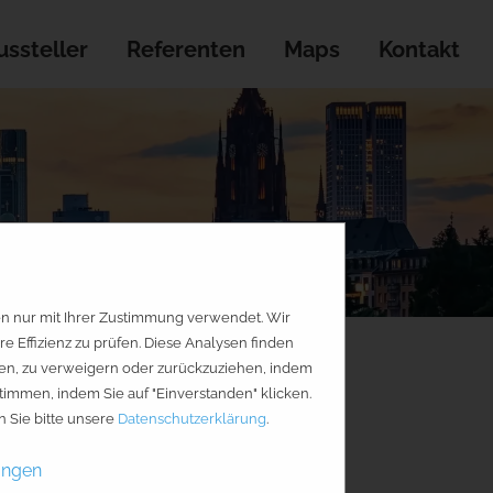
ssteller
Referenten
Maps
Kontakt
en nur mit Ihrer Zustimmung verwendet. Wir
Effizienz zu prüfen. Diese Analysen finden
geben, zu verweigern oder zurückzuziehen, indem
timmen, indem Sie auf "Einverstanden" klicken.
 Sie bitte unsere
Datenschutzerklärung
.
ungen