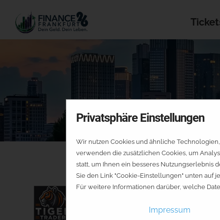
Ticket
Privatsphäre Einstellungen
Wir nutzen Cookies und ähnliche Technologien, 
verwenden die zusätzlichen Cookies, um Analys
statt, um Ihnen ein besseres Nutzungserlebnis d
Sie den Link "Cookie-Einstellungen" unten auf 
Für weitere Informationen darüber, welche Dat
D28
Impressum