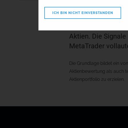
Tiger
ICH BIN NICHT EINVERSTANDEN
Tigertrader bietet
Aktien. Die Signal
MetaTrader vollaut
Die Grundlage bildet ein v
Aktienbewertung als auch te
Aktienportfolio zu erzielen.