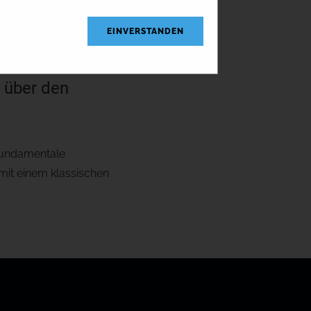
EINVERSTANDEN
f und Verkauf von
 über den
 fundamentale
 mit einem klassischen