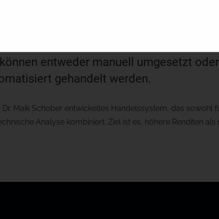
trader
 seinen Kunden Handelssignale für den Kau
e können entweder manuell umgesetzt oder
omatisiert gehandelt werden.
on Dr. Maik Schober entwickeltes Handelssystem, das sowohl
chnische Analyse kombiniert. Ziel ist es, höhere Renditen als