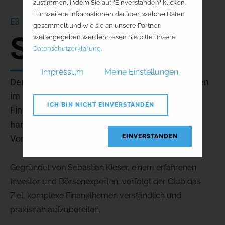
zustimmen, indem Sie auf "Einverstanden" klicken.
Für weitere Informationen darüber, welche Daten
E3
gesammelt und wie sie an unsere Partner
Saphir Club
weitergegeben werden, lesen Sie bitte unsere
Datenschutzerklärung
.
Impressum
Meine Einstellungen
Der Saphir Club ist eine Community für Investoren
im DACH-Raum und bietet die Möglichkeit,
ICH BIN NICHT EINVERSTANDEN
Finanzmärkte zu verstehen und strukturiert zu
handeln – unabhängig vom individuellen
EINVERSTANDEN
Vorwissen.
Gegründet von Sebastian Kieser, einem erfahrenen
Investor und Börsenexperten, verfolgt der Club das
Ziel, komplexe Finanzthemen verständlich und
praxisnah aufzubereiten.