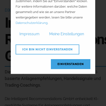
zustimmen, indem Sie auf "Einverstanden" klicken.
Für weitere Informationen darüber, welche Daten
D30
gesammelt und wie sie an unsere Partner
Intelligent
weitergegeben werden, lesen Sie bitte unsere
Datenschutzerklärung
.
Recommendation
Impressum
Meine Einstellungen
GmbH
ICH BIN NICHT EINVERSTANDEN
EINVERSTANDEN
Die Intelligent Recommendations GmbH bietet KI-
basierte Anlageempfehlungen, Handelssignale und
Trading-Coachings.
Die Intelligent Recommendations GmbH entwickelt KI-
gestützte Systeme für Anlageempfehlungen und