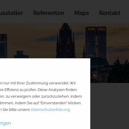
ssteller
Referenten
Maps
Kontakt
en nur mit Ihrer Zustimmung verwendet. Wir
Effizienz zu prüfen. Diese Analysen finden
geben, zu verweigern oder zurückzuziehen, indem
timmen, indem Sie auf "Einverstanden" klicken.
 Sie bitte unsere
Datenschutzerklärung
.
ungen