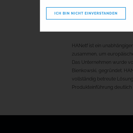
HANe
ICH BIN NICHT EINVERSTANDEN
HANetf ist ein ETF-
HANetf ist ein unabhängige
zusammen, um europäischen
Das Unternehmen wurde von
Bienkowski, gegründet. HAN
vollständig betreute Lösung
Produkteinführung deutlich 