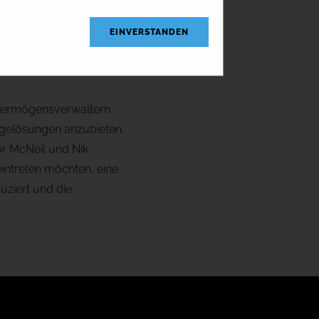
EINVERSTANDEN
gen.
n Vermögensverwaltern
gelösungen anzubieten.
r McNeil und Nik
intreten möchten, eine
uziert und die