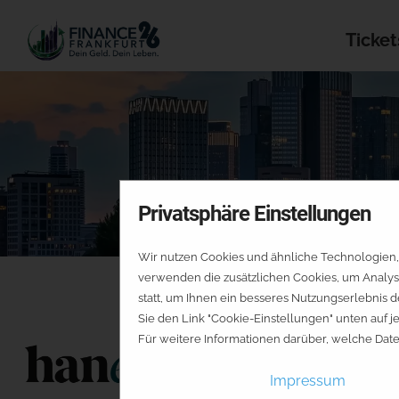
Ticket
Privatsphäre Einstellungen
Wir nutzen Cookies und ähnliche Technologien, 
verwenden die zusätzlichen Cookies, um Analys
statt, um Ihnen ein besseres Nutzungserlebnis d
Sie den Link "Cookie-Einstellungen" unten auf 
Für weitere Informationen darüber, welche Dat
ETF-Park
Impressum