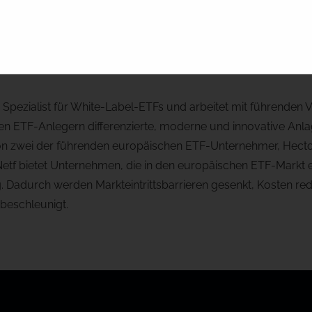
tf Ltd
Spezialist für innovative Investmentlösun
r Spezialist für White-Label-ETFs und arbeitet mit führende
 ETF-Anlegern differenzierte, moderne und innovative Anla
 zwei der führenden europäischen ETF-Unternehmer, Hecto
etf bietet Unternehmen, die in den europäischen ETF-Markt e
. Dadurch werden Markteintrittsbarrieren gesenkt, Kosten red
beschleunigt.